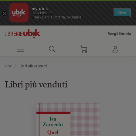
my ubik
View
Ubik Librerie
Free - La tua libreria, ovunque!
Scegli libreria
Libri
Libri più venduti
Libri più venduti