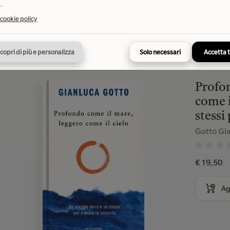
.
 cookie policy
copri di più e personalizza
Solo necessari
Accetta 
Profon
come i
stessi
Gotto Gi
€ 19,50
Ag