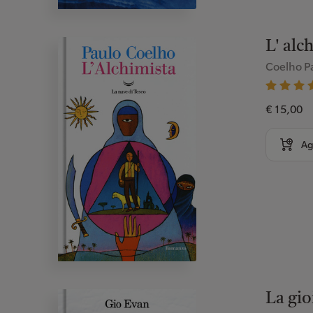
L' alc
Coelho P
€ 15,00
Ag
La gio