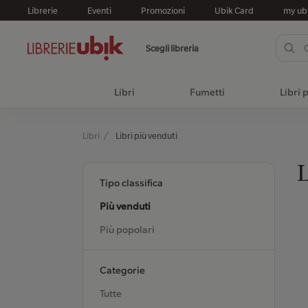
Librerie
Eventi
Promozioni
Ubik Card
my ub
Scegli libreria
Libri
Fumetti
Libri 
Libri
Libri più venduti
L
Tipo classifica
Più venduti
Più popolari
Categorie
Tutte