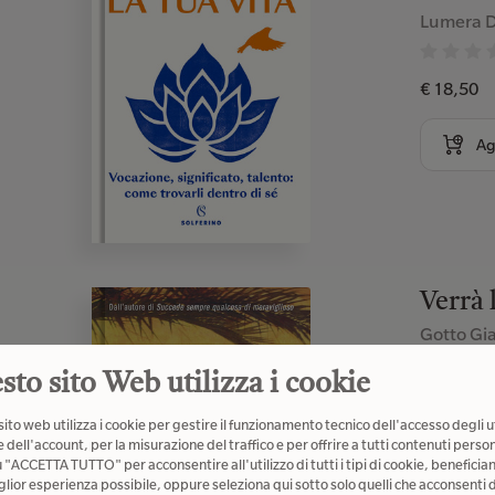
Lumera D
€ 18,50
Ag
Verrà 
Gotto Gi
sto sito Web utilizza i cookie
€ 22,00
ito web utilizza i cookie per gestire il funzionamento tecnico dell'accesso degli u
 dell'account, per la misurazione del traffico e per offrire a tutti contenuti person
Ag
u "ACCETTA TUTTO" per acconsentire all'utilizzo di tutti i tipi di cookie, beneficia
glior esperienza possibile, oppure seleziona qui sotto solo quelli che acconsenti d