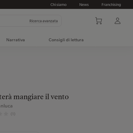
Chi siamo
News
Franchising
Ricerca avanzata
Narrativa
Consigli di lettura
terà mangiare il vento
anluca
(1)