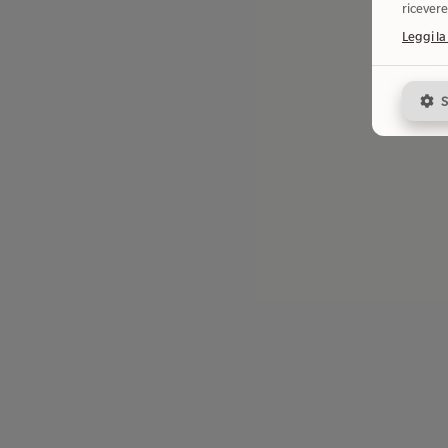
ricevere
Leggi la
S