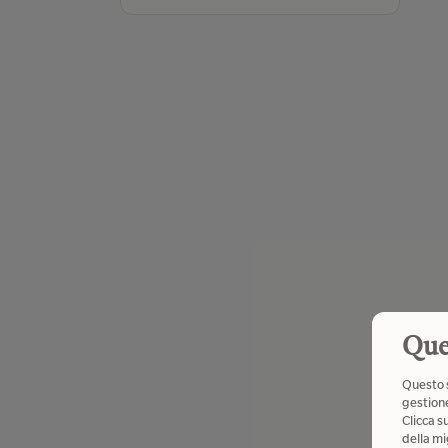
Que
Questo s
gestione
Clicca s
della mi