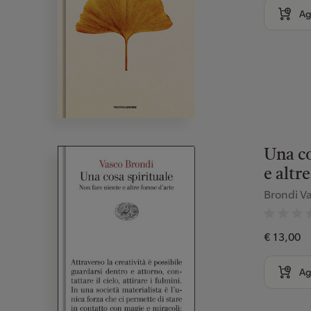
Ag
Una co
e altr
Brondi V
€ 13,00
Ag