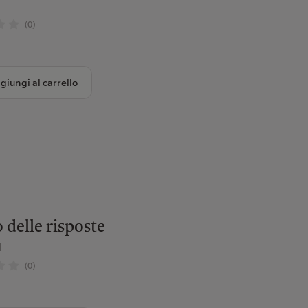
(0)
giungi al carrello
o delle risposte
l
(0)