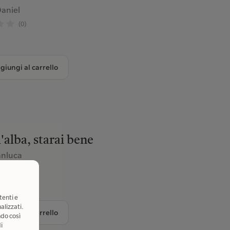
aniel
(0)
giungi al carrello
l'alba, starai bene
anluca
(5)
tenti e
alizzati.
giungi al carrello
ndo così
i