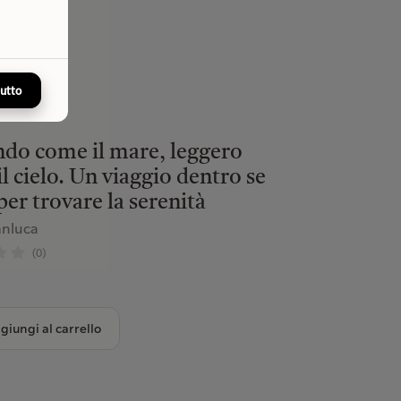
tutto
do come il mare, leggero
l cielo. Un viaggio dentro se
 per trovare la serenità
anluca
(0)
giungi al carrello